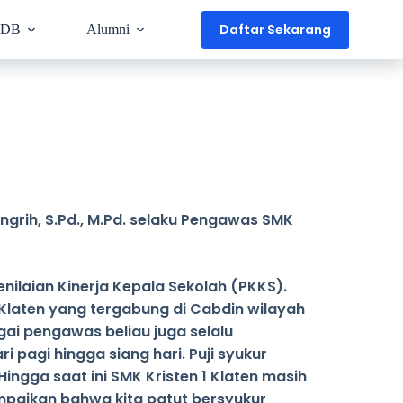
Daftar Sekarang
PDB
Alumni
ingrih, S.Pd., M.Pd. selaku Pengawas SMK
ilaian Kinerja Kepala Sekolah (PKKS).
 Klaten yang tergabung di Cabdin wilayah
gai pengawas beliau juga selalu
 pagi hingga siang hari. Puji syukur
ingga saat ini SMK Kristen 1 Klaten masih
ampaikan bahwa kita patut bersyukur